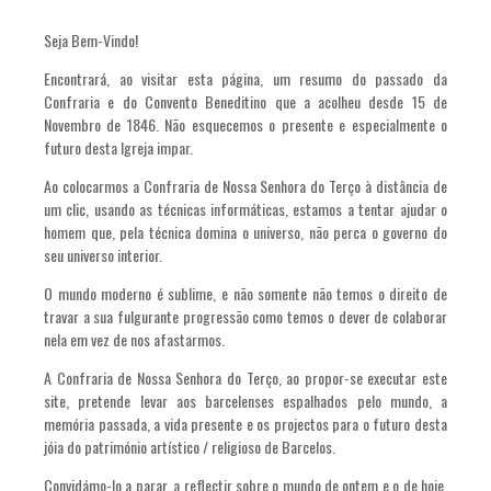
Seja Bem-Vindo!
Encontrará, ao visitar esta página, um resumo do passado da
Confraria e do Convento Beneditino que a acolheu desde 15 de
Novembro de 1846. Não esquecemos o presente e especialmente o
futuro desta Igreja impar.
Ao colocarmos a Confraria de Nossa Senhora do Terço à distância de
um clic, usando as técnicas informáticas, estamos a tentar ajudar o
homem que, pela técnica domina o universo, não perca o governo do
seu universo interior.
O mundo moderno é sublime, e não somente não temos o direito de
travar a sua fulgurante progressão como temos o dever de colaborar
nela em vez de nos afastarmos.
A Confraria de Nossa Senhora do Terço, ao propor-se executar este
site, pretende levar aos barcelenses espalhados pelo mundo, a
memória passada, a vida presente e os projectos para o futuro desta
jóia do património artístico / religioso de Barcelos.
Convidámo-lo a parar, a reflectir sobre o mundo de ontem e o de hoje,