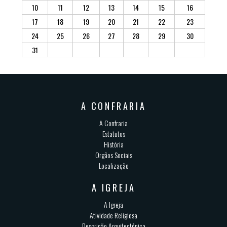
10
11
12
13
14
15
16
17
18
19
20
21
22
23
24
25
26
27
28
29
30
31
A CONFRARIA
A Confraria
Estatutos
História
Orgãos Sociais
Localização
A IGREJA
A Igreja
Atividade Religiosa
Descrição Arquitectónica