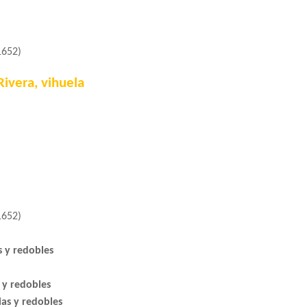
1652)
ivera, vihuela
1652)
s y redobles
 y redobles
ias y redobles