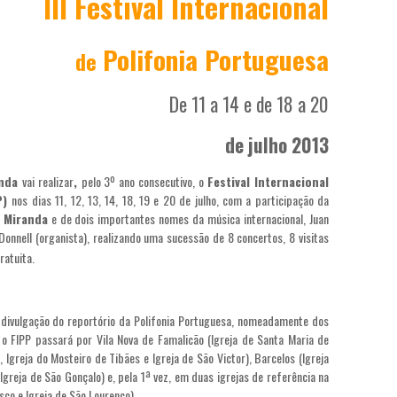
III Festival Internacional
Polifonia Portuguesa
de
De 11 a 14 e de 18 a 20
de julho 2013
anda
vai realizar
,
pelo 3º ano consecutivo, o
Festival Internacional
P)
nos dias 11, 12, 13, 14, 18, 19 e 20 de julho, com a participação da
e Miranda
e de dois importantes nomes da música internacional, Juan
´Donnell (organista), realizando uma sucessão de 8 concertos, 8 visitas
ratuita.
a divulgação do reportório da Polifonia Portuguesa, nomeadamente dos
, o FIPP passará por Vila Nova de Famalicão (Igreja de Santa Maria de
 Igreja do Mosteiro de Tibães e Igreja de São Victor), Barcelos (Igreja
greja de São Gonçalo) e, pela 1ª vez, em duas igrejas de referência na
sco e Igreja de São Lourenço).