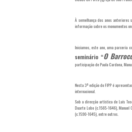
À semelhança dos anos anteriores s
informação sobre os monumentos ond
Iniciamos, este ano, uma parceria 
O Barroco
seminário “
participação de Paula Cardona, Manue
Nesta 3ª edição do FIPP é apresent
internacional.
Sob a direcção artística de Luís To
Duarte Lobo (c.1565-1646), Manuel C
(c.1590-1645), entre outros.