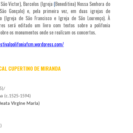
São Victor), Barcelos (Igreja
(
Beneditina) Nossa Senhora do
 São Gonçalo) e, pela primeira vez, em duas igrejas de
o (Igreja de São Francisco e Igreja de São Lourenço). À
res será editado um livro com textos sobre a polifonia
obre os monumentos onde se realizam os concertos.
estivalpolifoniafcm.wordpress.com/
CAL CUPERTINO DE MIRANDA
5)/
ina (c.1525-1594)
Beata Virgine Maria)
)