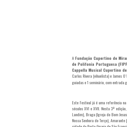
A
Fundação Cupertino de Mir
de Polifonia Portuguesa (FIP
Cappella Musical Cupertino d
Carlos Rivera (vihuelista) e James O
guiadas e 1 seminário, com entrada g
Este Festival já é uma referência n
séculos XVI e XVII. Nesta 3ª edição
Landim), Braga (Igreja do Bom Jesus,
Nossa Senhora do Terço), Amarante (I
cidade do Porto (Igreja de São Franci