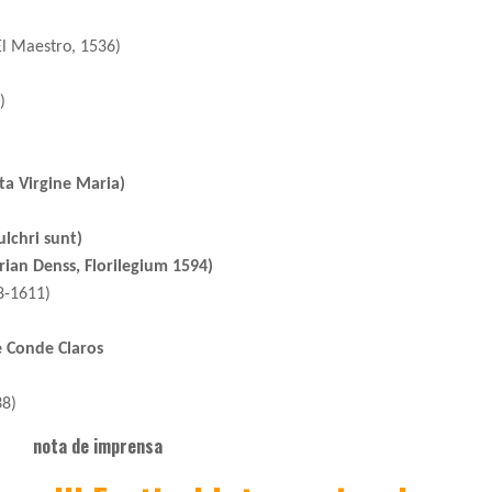
El Maestro, 1536)
)
ta Virgine Maria)
lchri sunt)
an Denss, Florilegium 1594)
8-1611)
e Conde Claros
38)
nota de imprensa