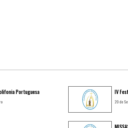
Polifonia Portuguesa
IV Fes
ro
20 de S
MISSA