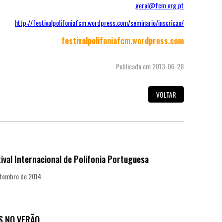
geral@fcm.org.pt
http://festivalpolifoniafcm.wordpress.com/seminario/inscricao/
festivalpolifoniafcm.wordpress.com
Publicado em 2013-06-28
VOLTAR
tival Internacional de Polifonia Portuguesa
etembro de 2014
S NO VERÃO