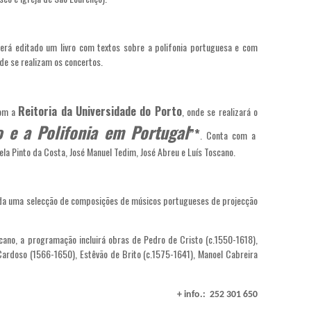
erá editado um livro com textos sobre a polifonia portuguesa e com
e se realizam os concertos.
Reitoria da Universidade do Porto
com a
, onde se realizará o
 e a Polifonia em Portugal
”*
. Conta com a
la Pinto da Costa, José Manuel Tedim, José Abreu e Luís Toscano.
ada uma selecção de composições de músicos portugueses de projecção
scano, a programação incluirá obras de Pedro de Cristo (c.1550-1618),
ardoso (1566-1650), Estêvão de Brito (c.1575-1641), Manoel Cabreira
+ info.: 252 301 650