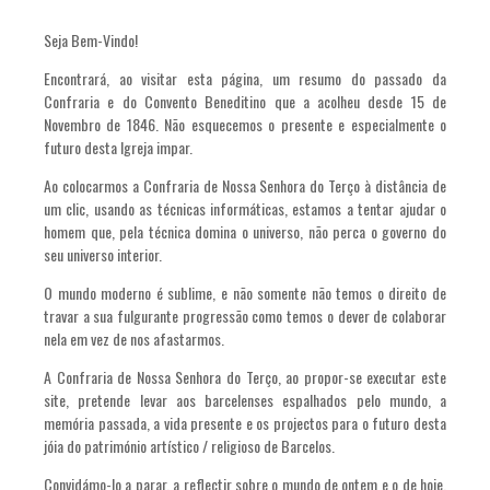
Seja Bem-Vindo!
Encontrará, ao visitar esta página, um resumo do passado da
Confraria e do Convento Beneditino que a acolheu desde 15 de
Novembro de 1846. Não esquecemos o presente e especialmente o
futuro desta Igreja impar.
Ao colocarmos a Confraria de Nossa Senhora do Terço à distância de
um clic, usando as técnicas informáticas, estamos a tentar ajudar o
homem que, pela técnica domina o universo, não perca o governo do
seu universo interior.
O mundo moderno é sublime, e não somente não temos o direito de
travar a sua fulgurante progressão como temos o dever de colaborar
nela em vez de nos afastarmos.
A Confraria de Nossa Senhora do Terço, ao propor-se executar este
site, pretende levar aos barcelenses espalhados pelo mundo, a
memória passada, a vida presente e os projectos para o futuro desta
jóia do património artístico / religioso de Barcelos.
Convidámo-lo a parar, a reflectir sobre o mundo de ontem e o de hoje,