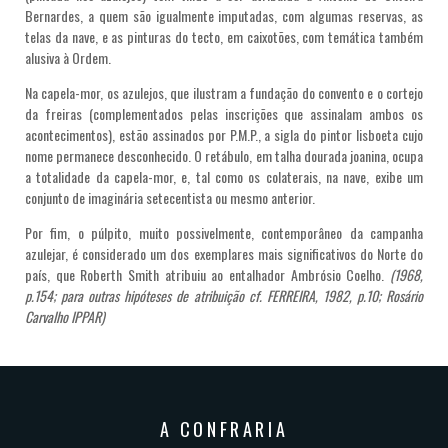
Bernardes, a quem são igualmente imputadas, com algumas reservas, as
telas da nave, e as pinturas do tecto, em caixotões, com temática também
alusiva à Ordem.
Na capela-mor, os azulejos, que ilustram a fundação do convento e o cortejo
da freiras (complementados pelas inscrições que assinalam ambos os
acontecimentos), estão assinados por P.M.P., a sigla do pintor lisboeta cujo
nome permanece desconhecido. O retábulo, em talha dourada joanina, ocupa
a totalidade da capela-mor, e, tal como os colaterais, na nave, exibe um
conjunto de imaginária setecentista ou mesmo anterior.
Por fim, o púlpito, muito possivelmente, contemporâneo da campanha
azulejar, é considerado um dos exemplares mais significativos do Norte do
país, que Roberth Smith atribuiu ao entalhador Ambrósio Coelho.
(1968,
p.154; para outras hipóteses de atribuição cf. FERREIRA, 1982, p.10; Rosário
Carvalho IPPAR)
A CONFRARIA