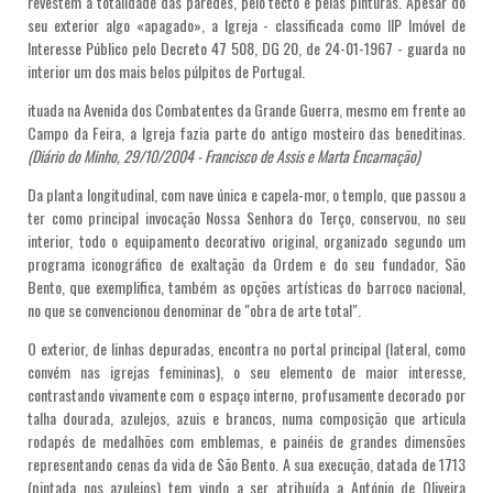
revestem a totalidade das paredes, pelo tecto e pelas pinturas. Apesar do
seu exterior algo «apagado», a Igreja - classificada como IIP Imóvel de
Interesse Público pelo Decreto 47 508, DG 20, de 24-01-1967 - guarda no
interior um dos mais belos púlpitos de Portugal.
ituada na Avenida dos Combatentes da Grande Guerra, mesmo em frente ao
Campo da Feira, a Igreja fazia parte do antigo mosteiro das beneditinas.
(Diário do Minho, 29/10/2004 - Francisco de Assis e Marta Encarnação)
Da planta longitudinal, com nave única e capela-mor, o templo, que passou a
ter como principal invocação Nossa Senhora do Terço, conservou, no seu
interior, todo o equipamento decorativo original, organizado segundo um
programa iconográfico de exaltação da Ordem e do seu fundador, São
Bento, que exemplifica, também as opções artísticas do barroco nacional,
no que se convencionou denominar de "obra de arte total".
O exterior, de linhas depuradas, encontra no portal principal (lateral, como
convém nas igrejas femininas), o seu elemento de maior interesse,
contrastando vivamente com o espaço interno, profusamente decorado por
talha dourada, azulejos, azuis e brancos, numa composição que articula
rodapés de medalhões com emblemas, e painéis de grandes dimensões
representando cenas da vida de São Bento. A sua execução, datada de 1713
(pintada nos azulejos) tem vindo a ser atribuída a António de Oliveira