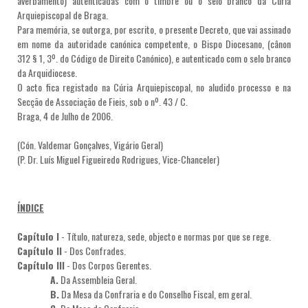
averbamento) autenticadas com o timbre ou o selo branco da Cúria
Arquiepiscopal de Braga.
Para memória, se outorga, por escrito, o presente Decreto, que vai assinado
em nome da autoridade canónica competente, o Bispo Diocesano, (cânon
312 § 1, 3º. do Código de Direito Canónico), e autenticado com o selo branco
da Arquidiocese.
O acto fica registado na Cúria Arquiepiscopal, no aludido processo e na
Secção de Associação de Fieis, sob o nº. 43 / C.
Braga, 4 de Julho de 2006.
(Cón. Valdemar Gonçalves, Vigário Geral)
(P. Dr. Luís Miguel Figueiredo Rodrigues, Vice-Chanceler)
ÍNDICE
Capítulo I
- Título, natureza, sede, objecto e normas por que se rege.
Capítulo II
- Dos Confrades.
Capítulo III
- Dos Corpos Gerentes.
A.
Da Assembleia Geral.
B.
Da Mesa da Confraria e do Conselho Fiscal, em geral.