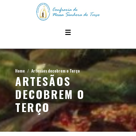
Home
Artesãos decobrem o Terço
ARTESÃOS
DECOBREM O
TERÇO