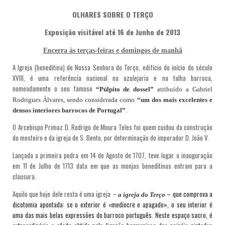
OLHARES SOBRE O TERÇO
Exposição visitável até 16 de Junho de 2013
Encerra às terças-feiras e domingos de manhã
A Igreja (beneditina) de Nossa Senhora do Terço, edifício do início do século
XVIII, é uma referência nacional na azulejaria e na talha barroca,
nomeadamente o seu famoso
“Púlpito de dossel”
atribuído a Gabriel
Rodrigues Álvares, sendo considerada como
“um dos mais excelentes e
densos interiores barrocos de Portugal”
.
O Arcebispo Primaz D. Rodrigo de Moura Teles foi quem cuidou da construção
do mosteiro e da igreja de S. Bento, por determinação do imperador D. João V.
Lançada a primeira pedra em 14 de Agosto de 1707, teve lugar a inauguração
em 11 de Julho de 1713 data em que as monjas beneditinas entram para a
clausura.
Aquilo que hoje dele resta é uma igreja –
– que comprova a
a igreja do Terço
dicotomia apontada: se o exterior é «medíocre e apagado», o seu interior é
uma das mais belas expressões do barroco português. Neste espaço sacro, é