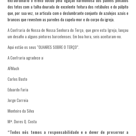
extraordinário o efeito obtido pela ligação harmoniosa dos painéis pintados
dos tetos com a talha dourada de excelente feitura dos retábulos e do púlpito
que, por sua vez, se articula com o deslumbrante conjunto de azulejos azuis e
brancos que revestem as paredes da capela-mor e do corpo da igreja.
A Confraria de Nossa de Nossa Senhora do Terço, que gere esta Igreja, lançou
um desafio a alguns pintores barcelenses. Em boa hora, seis aceitaram-no.
Aqui estão os seus “OLHARES SOBRE O TERÇO”.
A Confraria agradece a:
AFMach
Carlos Basto
Eduardo Faria
Jorge Correia
Monteiro da Silva
Mª. Dores Q. Costa
“Todos nós temos a responsabilidade e o dever de preservar a