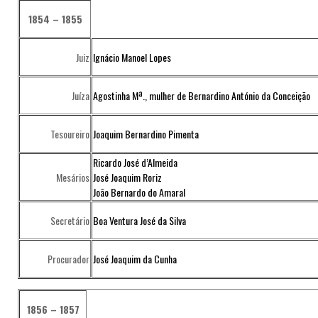
1854 – 1855
Juiz
Ignácio Manoel Lopes
Juíza
Agostinha Mª., mulher de Bernardino António da Conceição
Tesoureiro
Joaquim Bernardino Pimenta
Ricardo José d’Almeida
Mesários
José Joaquim Roriz
João Bernardo do Amaral
Secretário
Boa Ventura José da Silva
Procurador
José Joaquim da Cunha
1856 – 1857