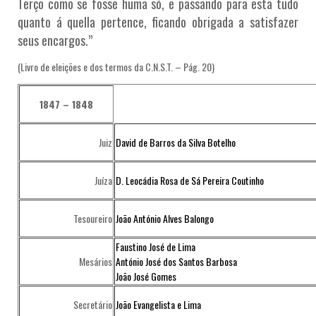
Terço como se fosse huma só, e passando para esta tudo
quanto á quella pertence, ficando obrigada a satisfazer
seus encargos.”
(Livro de eleições e dos termos da C.N.S.T. – Pág. 20)
1847 – 1848
Juiz
David de Barros da Silva Botelho
Juíza
D. Leocádia Rosa de Sá Pereira Coutinho
Tesoureiro
João António Alves Balongo
Faustino José de Lima
Mesários
António José dos Santos Barbosa
João José Gomes
Secretário
João Evangelista e Lima