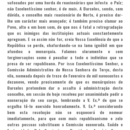
sufocados por uma horda de reacionários que infesta o Paíz;
não Excelentíssimo senhor, é de mais. A Barcelos, sendo, sem
dúvida, o concelho mais reacionário do Norte, é preciso dar-
lhe um carácter mais avançado; é também preciso clamar ao
Povo, alto e em bom som, de que nos é fatal a retrogradação
que os inimigos das instituições actuais constantemente
apregoam. E se assim não for, creia Vossa Excelência de que a
República se perde, chafurdando-se na lama ignóbil em que
afundou a monarquia. Falamos claramente e sem
tergiversações como é peculiar a todo o indivíduo que se
presa de ser republicano. Por isso Excelentíssimo Senhor, a
Comissão Administrativa de Nossa Senhora do Terço, desta
vila, nomeada depois de treze de Fevereiro de mil novecentos e
dezanove, vendo precisamente de que os monárquicos de
Barcelos pretendem dar o assalto á administração deste
concelho, em sessão de hoje resolveu por unanimidade pedir a
exoneração do seu cargo, lembrando a V. Ex.ª de que se
orgulha tê-lo exercido honradamente. V. Ex.ª considerando
bem esta resolução não se esquecerá de nomear
imediatamente, para que com mais republicanismo e zelo
outras pessoas substituam a Comissão exonerada. Saúde e