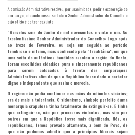
A comissão Administrativa resolveu, por unanimidade, pedir a exoneração do
seu cargo, oficiando nesse sentido o Senhor Administrador do Concelho e
cujo ofício é do teor seguinte:
“Barcelos seis de Junho de mil novecentos e vinte e um. Ao
Excelentíssimo Senhor Administrador do Concelho: Logo após
ao treze de Fevereiro, ou seja em seguida ao período
tenebroso e infame, mais conhecido pela “Traulitánia”, em que
uma seita de autênticos bandidos assolou a região do Norte,
foram escolhidos cidadãos pura e sinceramente republicanos
para serem colocados à frente das corporações
Administrativas afim de que á República fosse dado o carácter
digno e independente que assim o merecia.
O regime não podia continuar nas mãos de odientos sicários;
era de mais a tolerância. O sidonismo, símbolo perfeito duma
monarquia crapulosa tinha fatalmente de extinguir-se. E tinha
que extinguir-se, não por processos violentos, mas sim por
outros em que a República fosse mais dignificada. Nós, os
republicanos, temos provado altamente, a bem do Povo, de
que não podemos admitir que a princípios liberais sejam