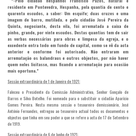
“-Pelo cidadão hespanhol Francisco Pazos, natural e
residente em Pontevedra, Hespanha, pela quantia de cento e
quarenta escudos, a saber: Um esquife; duas cruzes e uma
imagem de barro, mutilada. e pelo cidadão José Pereira da
Quinta, negociante, desta vila, foi arrematada a caixa de
pinho, grande, por vinte escudos. Destas quantias tem de sair
as verbas necessárias para obras e limpesa da egreja, e o
excedente entra todo em fundo de capital, como se vê da acta
anterior e conforme foi autorisado. Não entraram em
arrematação os balandraus e outros objectos, por não haver
quem neles licitasse, mas ficando a arrematação para ocasião
mais oportuna.”
Sessão extraordinária de 1 de Janeiro de 1921:
Faleceu o Presidente da Comissão Administrativa, Senhor Gonçalo de
Barros e Silva Botelho. Foi nomeado para o substituir o cidadão Aparício
Gomes Pereira. Nesta mesma sessão o tesoureiro demissionário, José
António Fernandes, entregou ao tesoureiro actual todos os documentos e
objectos que tinha em seu poder a que se refere a acta de 17 de Setembro
de 1919.
Sessão extraordinária de 6 de Junho de 1921: